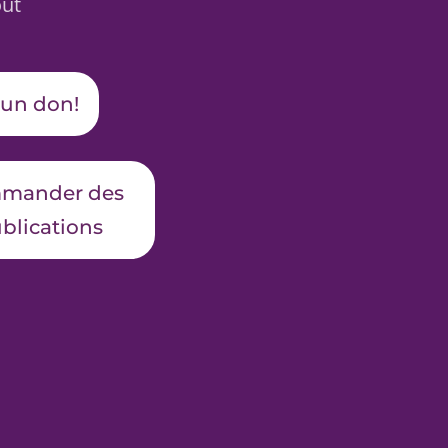
oût
 un don!
mander des
blications