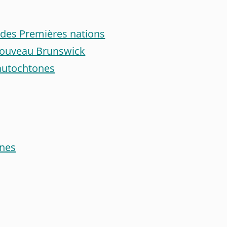
s des Premières nations
 Nouveau Brunswick
 autochtones
ones