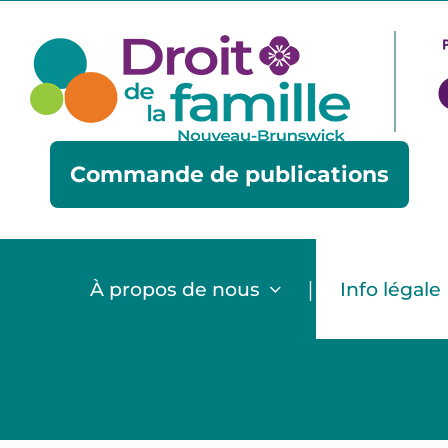
Skip
to
content
Commande de publications
|
À propos de nous
Info légale