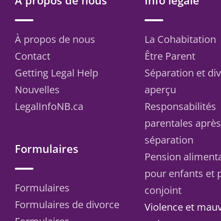
À propos de nous
Info légale
À propos de nous
La Cohabitation
Contact
Être Parent
Getting Legal Help
Séparation et di
Nouvelles
aperçu
LegalInfoNB.ca
Responsabilités
parentales aprè
séparation
Formulaires
Pension aliment
pour enfants et 
Formulaires
conjoint
Formulaires de divorce
Violence et mau