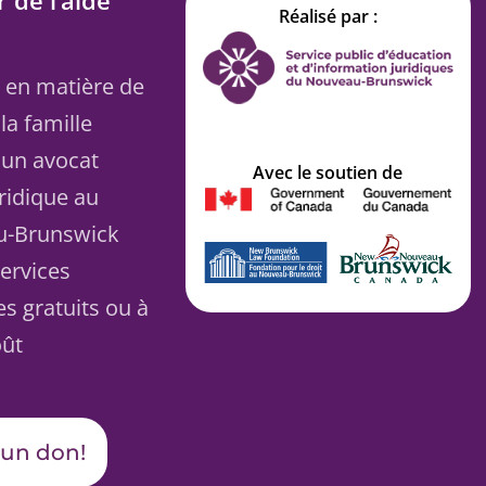
 de l’aide
Réalisé par :
 en matière de
la famille
 un avocat
Avec le soutien de
uridique au
u-Brunswick
ervices
es gratuits ou à
oût
 un don!