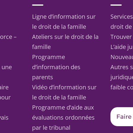
Ligne d’information sur
Services
le droit de la famille
droit de 
vorce –
Ateliers sur le droit de la
Trouver
famille
L’aide j
Programme
Nouvea
s une
d’information des
Autres s
parents
juridiqu
aire
Vidéo d’information sur
faible c
pour
le droit de la famille
Programme d’aide aux
Faire
vais
évaluations ordonnées
par le tribunal