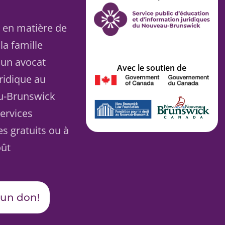
 en matière de
la famille
 un avocat
Avec le soutien de
uridique au
u-Brunswick
ervices
es gratuits ou à
oût
 un don!